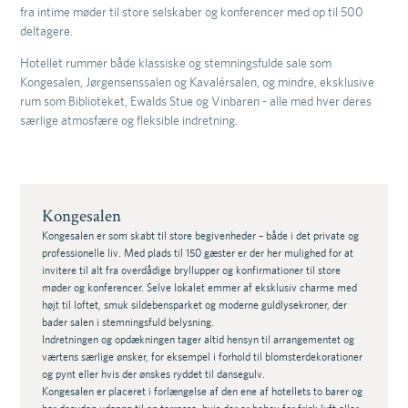
fra intime møder til store selskaber og konferencer med op til 500
deltagere.
Hotellet rummer både klassiske og stemningsfulde sale som
Kongesalen, Jørgensenssalen og Kavalérsalen, og mindre, eksklusive
rum som Biblioteket, Ewalds Stue og Vinbaren - alle med hver deres
særlige atmosfære og fleksible indretning.
Kongesalen
Kongesalen er som skabt til store begivenheder – både i det private og
professionelle liv. Med plads til 150 gæster er der her mulighed for at
invitere til alt fra overdådige bryllupper og konfirmationer til store
møder og konferencer. Selve lokalet emmer af eksklusiv charme med
højt til loftet, smuk sildebensparket og moderne guldlysekroner, der
bader salen i stemningsfuld belysning.
Indretningen og opdækningen tager altid hensyn til arrangementet og
værtens særlige ønsker, for eksempel i forhold til blomsterdekorationer
og pynt eller hvis der ønskes ryddet til dansegulv.
Kongesalen er placeret i forlængelse af den ene af hotellets to barer og