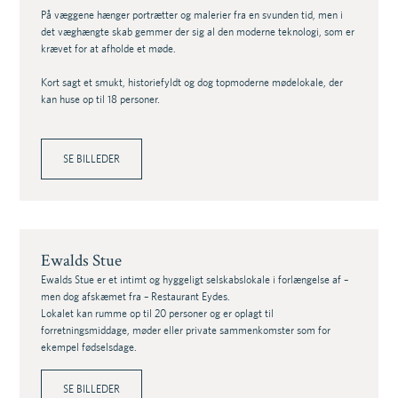
På væggene hænger portrætter og malerier fra en svunden tid, men i
det væghængte skab gemmer der sig al den moderne teknologi, som er
krævet for at afholde et møde.
Kort sagt et smukt, historiefyldt og dog topmoderne mødelokale, der
kan huse op til 18 personer.
SE BILLEDER
Ewalds Stue
Ewalds Stue er et intimt og hyggeligt selskabslokale i forlængelse af –
men dog afskæmet fra – Restaurant Eydes.
Lokalet kan rumme op til 20 personer og er oplagt til
forretningsmiddage, møder eller private sammenkomster som for
ekempel fødselsdage.
SE BILLEDER