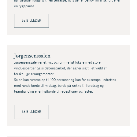
har desuden udgang til en terrasse, hvis der er behov for frisk luft eller
en rygepause.
SE BILLEDER
Jørgensenssalen
Jørgensenssalen er et lyst og rummeligt lokale med store
vinduespartier og sildebensparket, der egner sig til et væld af
forskellige arrangementer.
Salen kan rumme op til 100 personer og kan for eksempel indrettes
med runde borde til middag, borde på række til foredrag og
teambuilding eller højborde til receptioner og fester.
SE BILLEDER