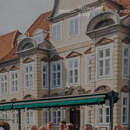
RESTAURANT
OPHOLD
MØD
EYDES
OPHOLDSTYPER
MØDE
TERRASSEN
AKTIVITETER
FACI
VINBAREN
UNDER DIT
OPHOLD
SE VORES VÆRELSER