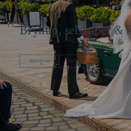
Bryllup, selskaber & f
KONTAKT OS
HISTORIE