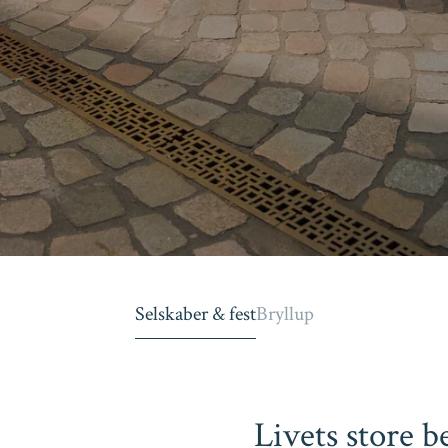
Selskaber & fest
Bryllup
Livets store b