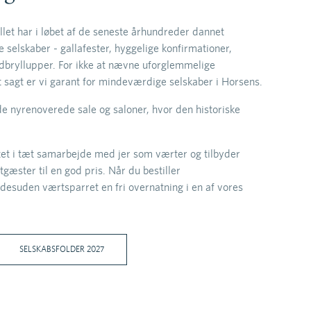
et har i løbet af de seneste århundreder dannet
selskaber - gallafester, hyggelige konfirmationer,
dbryllupper. For ikke at nævne uforglemmelige
t sagt er vi garant for mindeværdige selskaber i Horsens.
de nyrenoverede sale og saloner, hvor den historiske
t i tæt samarbejde med jer som værter og tilbyder
stgæster til en god pris. Når du bestiller
 desuden værtsparret en fri overnatning i en af vores
SELSKABSFOLDER 2027