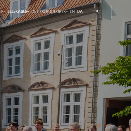
ER
SELSKABER
DET SKER
UDFORSK
EN
DA
BOOK
PAKKER
SELSKABSPAKKER
HISTORIE
LITETER
BRYLLUP
KONTAKT OS
FEST
GALLERI
GAVEKORT
KARRIERE