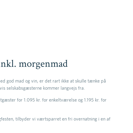
FESTEN
SAMMENKOMST
Klassisk
HUSKER
Å HOTELLET
MILEPÆL
afest
rokost
Konfirmation
frokostbord
 MERE
 MERE
LÆS MERE
LÆS MERE
inkl. morgenmad
ed god mad og vin, er det rart ikke at skulle tænke på
hvis selskabsgæsterne kommer langvejs fra.
stgæster for 1.095 kr. for enkeltværelse og 1.195 kr. for
festen, tilbyder vi værtsparret en fri overnatning i en af