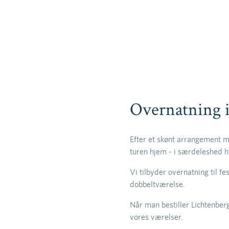
FEST
FIRMA
n
Lichtenbergfesten
ALLE 
MST
UFORGLEMMELIG
JUL P
Firm
n
Julef
AFTEN
Private dining
LÆS MERE
LÆS
LÆS
Overnatning 
LÆS MERE
Efter et skønt arrangement m
turen hjem - i særdeleshed 
Vi tilbyder overnatning til fe
dobbeltværelse.
Når man bestiller Lichtenberg
vores værelser.